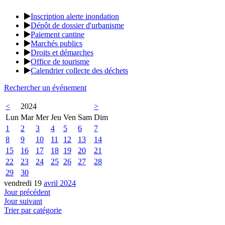
Inscription alerte inondation
Dépôt de dossier d'urbanisme
Paiement cantine
Marchés publics
Droits et démarches
Office de tourisme
Calendrier collecte des déchets
Rechercher un événement
<
2024
>
Lun
Mar
Mer
Jeu
Ven
Sam
Dim
1
2
3
4
5
6
7
8
9
10
11
12
13
14
15
16
17
18
19
20
21
22
23
24
25
26
27
28
29
30
vendredi 19
avril 2024
Jour précédent
Jour suivant
Trier par catégorie