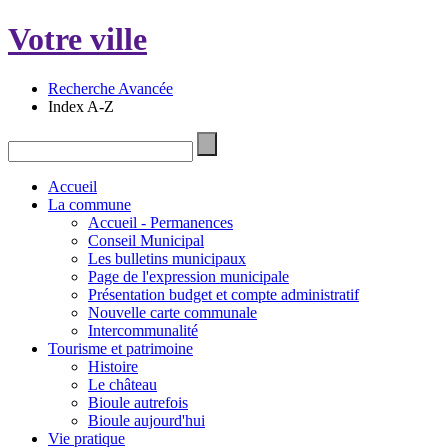
Votre ville
Recherche Avancée
Index A-Z
Accueil
La commune
Accueil - Permanences
Conseil Municipal
Les bulletins municipaux
Page de l'expression municipale
Présentation budget et compte administratif
Nouvelle carte communale
Intercommunalité
Tourisme et patrimoine
Histoire
Le château
Bioule autrefois
Bioule aujourd'hui
Vie pratique