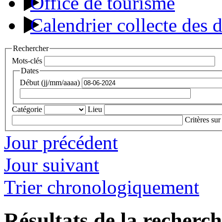
Office de tourisme
Calendrier collecte des 
Rechercher
Mots-clés
Dates
Début (jj/mm/aaaa)
Catégorie
Lieu
Critères sur
Jour précédent
Jour suivant
Trier chronologiquement
Résultats de la recherc