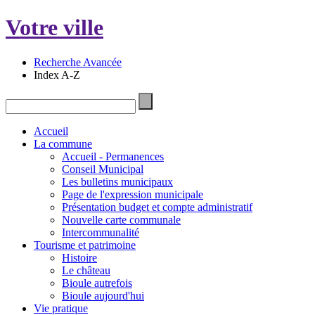
Votre ville
Recherche Avancée
Index A-Z
Accueil
La commune
Accueil - Permanences
Conseil Municipal
Les bulletins municipaux
Page de l'expression municipale
Présentation budget et compte administratif
Nouvelle carte communale
Intercommunalité
Tourisme et patrimoine
Histoire
Le château
Bioule autrefois
Bioule aujourd'hui
Vie pratique