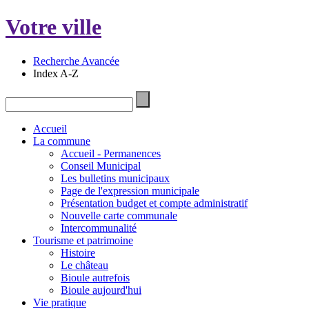
Votre ville
Recherche Avancée
Index A-Z
Accueil
La commune
Accueil - Permanences
Conseil Municipal
Les bulletins municipaux
Page de l'expression municipale
Présentation budget et compte administratif
Nouvelle carte communale
Intercommunalité
Tourisme et patrimoine
Histoire
Le château
Bioule autrefois
Bioule aujourd'hui
Vie pratique