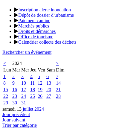
Inscription alerte inondation
Dépôt de dossier d'urbanisme
Paiement cantine
Marchés publics
Droits et démarches
Office de tourisme
Calendrier collecte des déchets
Rechercher un événement
<
2024
>
Lun
Mar
Mer
Jeu
Ven
Sam
Dim
1
2
3
4
5
6
7
8
9
10
11
12
13
14
15
16
17
18
19
20
21
22
23
24
25
26
27
28
29
30
31
samedi 13
juillet 2024
Jour précédent
Jour suivant
Trier par catégorie