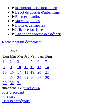
Inscription alerte inondation
Dépôt de dossier d'urbanisme
Paiement cantine
Marchés publics
Droits et démarches
Office de tourisme
Calendrier collecte des déchets
Rechercher un événement
<
2024
>
Lun
Mar
Mer
Jeu
Ven
Sam
Dim
1
2
3
4
5
6
7
8
9
10
11
12
13
14
15
16
17
18
19
20
21
22
23
24
25
26
27
28
29
30
31
dimanche 14
juillet 2024
Jour précédent
Jour suivant
Trier par catégorie