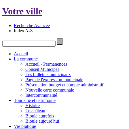
Votre ville
Recherche Avancée
Index A-Z
Accueil
La commune
Accueil - Permanences
Conseil Municipal
Les bulletins municipaux
Page de l'expression municipale
Présentation budget et compte administratif
Nouvelle carte communale
Intercommunalité
Tourisme et patrimoine
Histoire
Le château
Bioule autrefois
Bioule aujourd'hui
Vie pratique