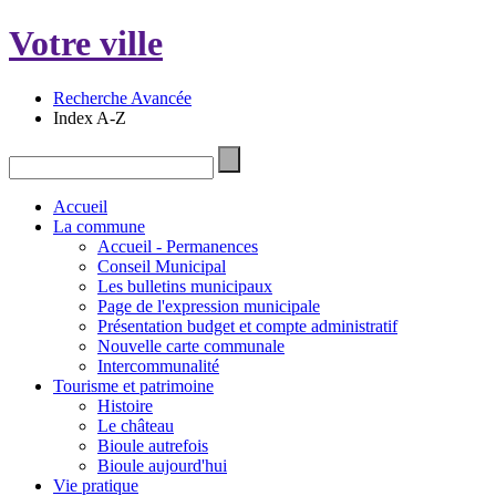
Votre ville
Recherche Avancée
Index A-Z
Accueil
La commune
Accueil - Permanences
Conseil Municipal
Les bulletins municipaux
Page de l'expression municipale
Présentation budget et compte administratif
Nouvelle carte communale
Intercommunalité
Tourisme et patrimoine
Histoire
Le château
Bioule autrefois
Bioule aujourd'hui
Vie pratique