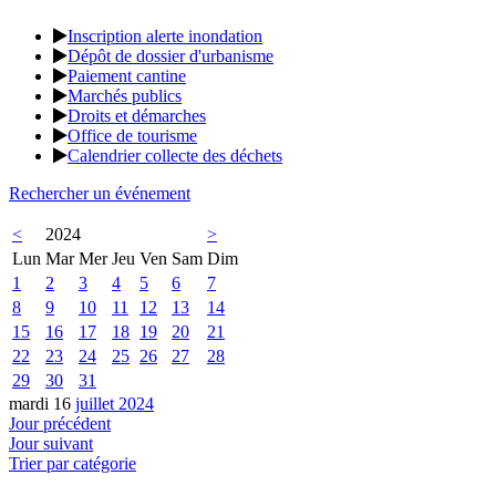
Inscription alerte inondation
Dépôt de dossier d'urbanisme
Paiement cantine
Marchés publics
Droits et démarches
Office de tourisme
Calendrier collecte des déchets
Rechercher un événement
<
2024
>
Lun
Mar
Mer
Jeu
Ven
Sam
Dim
1
2
3
4
5
6
7
8
9
10
11
12
13
14
15
16
17
18
19
20
21
22
23
24
25
26
27
28
29
30
31
mardi 16
juillet 2024
Jour précédent
Jour suivant
Trier par catégorie