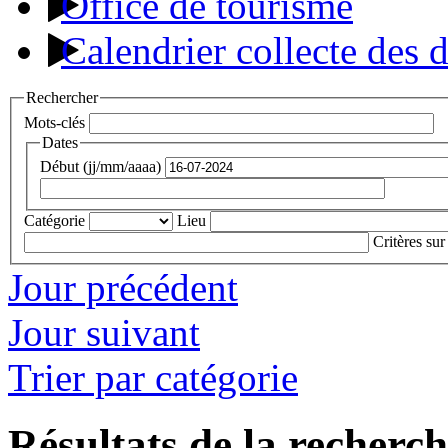
Office de tourisme
Calendrier collecte des 
Rechercher
Mots-clés
Dates
Début (jj/mm/aaaa)
Catégorie
Lieu
Critères sur
Jour précédent
Jour suivant
Trier par catégorie
Résultats de la recherc