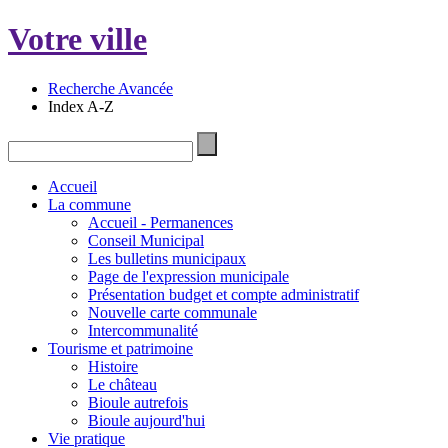
Votre ville
Recherche Avancée
Index A-Z
Accueil
La commune
Accueil - Permanences
Conseil Municipal
Les bulletins municipaux
Page de l'expression municipale
Présentation budget et compte administratif
Nouvelle carte communale
Intercommunalité
Tourisme et patrimoine
Histoire
Le château
Bioule autrefois
Bioule aujourd'hui
Vie pratique