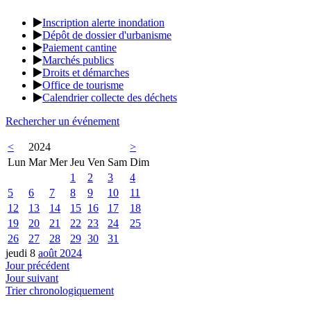
Inscription alerte inondation
Dépôt de dossier d'urbanisme
Paiement cantine
Marchés publics
Droits et démarches
Office de tourisme
Calendrier collecte des déchets
Rechercher un événement
<
2024
>
Lun
Mar
Mer
Jeu
Ven
Sam
Dim
1
2
3
4
5
6
7
8
9
10
11
12
13
14
15
16
17
18
19
20
21
22
23
24
25
26
27
28
29
30
31
jeudi 8
août 2024
Jour précédent
Jour suivant
Trier chronologiquement