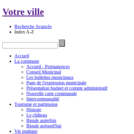
Votre ville
Recherche Avancée
Index A-Z
Accueil
La commune
Accueil - Permanences
Conseil Municipal
Les bulletins municipaux
Page de l'expression municipale
Présentation budget et compte administratif
Nouvelle carte communale
Intercommunalité
Tourisme et patrimoine
Histoire
Le château
Bioule autrefois
Bioule aujourd'hui
Vie pratique