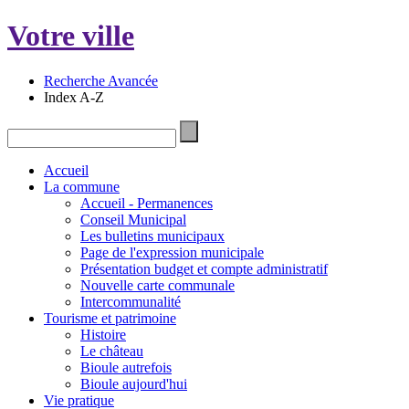
Votre ville
Recherche Avancée
Index A-Z
Accueil
La commune
Accueil - Permanences
Conseil Municipal
Les bulletins municipaux
Page de l'expression municipale
Présentation budget et compte administratif
Nouvelle carte communale
Intercommunalité
Tourisme et patrimoine
Histoire
Le château
Bioule autrefois
Bioule aujourd'hui
Vie pratique