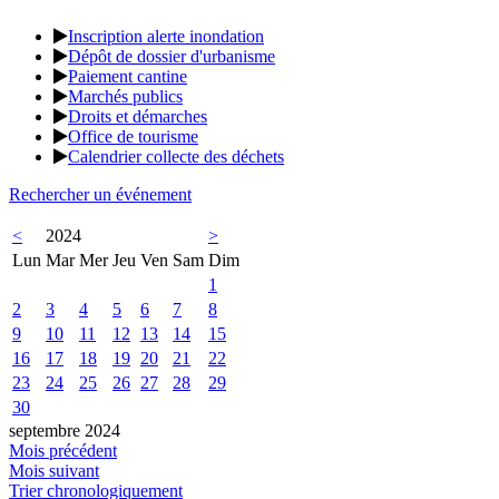
Inscription alerte inondation
Dépôt de dossier d'urbanisme
Paiement cantine
Marchés publics
Droits et démarches
Office de tourisme
Calendrier collecte des déchets
Rechercher un événement
<
2024
>
Lun
Mar
Mer
Jeu
Ven
Sam
Dim
1
2
3
4
5
6
7
8
9
10
11
12
13
14
15
16
17
18
19
20
21
22
23
24
25
26
27
28
29
30
septembre 2024
Mois précédent
Mois suivant
Trier chronologiquement