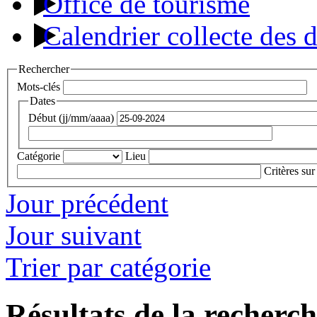
Office de tourisme
Calendrier collecte des 
Rechercher
Mots-clés
Dates
Début (jj/mm/aaaa)
Catégorie
Lieu
Critères sur
Jour précédent
Jour suivant
Trier par catégorie
Résultats de la recherc