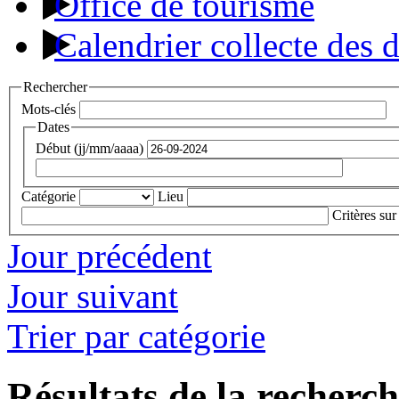
Office de tourisme
Calendrier collecte des 
Rechercher
Mots-clés
Dates
Début (jj/mm/aaaa)
Catégorie
Lieu
Critères sur
Jour précédent
Jour suivant
Trier par catégorie
Résultats de la recherc