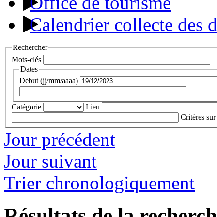
Office de tourisme
Calendrier collecte des 
Rechercher
Mots-clés
Dates
Début (jj/mm/aaaa)
Catégorie
Lieu
Critères sur
Jour précédent
Jour suivant
Trier chronologiquement
Résultats de la recherc