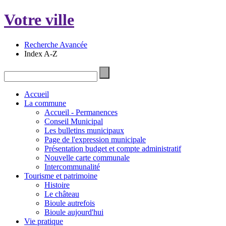
Votre ville
Recherche Avancée
Index A-Z
Accueil
La commune
Accueil - Permanences
Conseil Municipal
Les bulletins municipaux
Page de l'expression municipale
Présentation budget et compte administratif
Nouvelle carte communale
Intercommunalité
Tourisme et patrimoine
Histoire
Le château
Bioule autrefois
Bioule aujourd'hui
Vie pratique