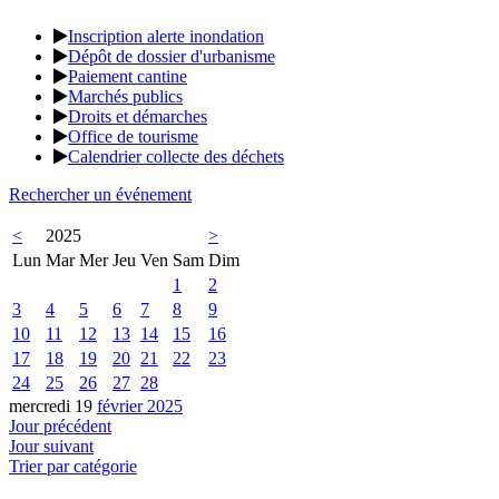
Inscription alerte inondation
Dépôt de dossier d'urbanisme
Paiement cantine
Marchés publics
Droits et démarches
Office de tourisme
Calendrier collecte des déchets
Rechercher un événement
<
2025
>
Lun
Mar
Mer
Jeu
Ven
Sam
Dim
1
2
3
4
5
6
7
8
9
10
11
12
13
14
15
16
17
18
19
20
21
22
23
24
25
26
27
28
mercredi 19
février 2025
Jour précédent
Jour suivant
Trier par catégorie