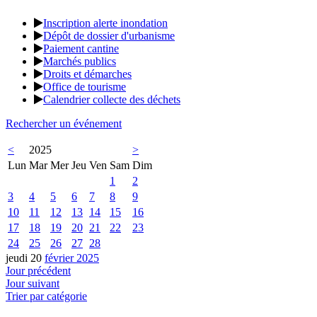
Inscription alerte inondation
Dépôt de dossier d'urbanisme
Paiement cantine
Marchés publics
Droits et démarches
Office de tourisme
Calendrier collecte des déchets
Rechercher un événement
<
2025
>
Lun
Mar
Mer
Jeu
Ven
Sam
Dim
1
2
3
4
5
6
7
8
9
10
11
12
13
14
15
16
17
18
19
20
21
22
23
24
25
26
27
28
jeudi 20
février 2025
Jour précédent
Jour suivant
Trier par catégorie