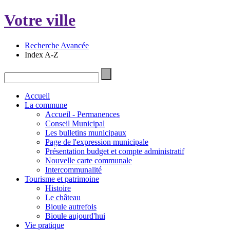
Votre ville
Recherche Avancée
Index A-Z
Accueil
La commune
Accueil - Permanences
Conseil Municipal
Les bulletins municipaux
Page de l'expression municipale
Présentation budget et compte administratif
Nouvelle carte communale
Intercommunalité
Tourisme et patrimoine
Histoire
Le château
Bioule autrefois
Bioule aujourd'hui
Vie pratique