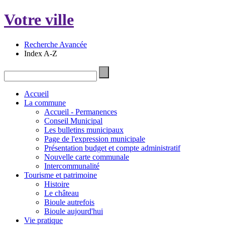
Votre ville
Recherche Avancée
Index A-Z
Accueil
La commune
Accueil - Permanences
Conseil Municipal
Les bulletins municipaux
Page de l'expression municipale
Présentation budget et compte administratif
Nouvelle carte communale
Intercommunalité
Tourisme et patrimoine
Histoire
Le château
Bioule autrefois
Bioule aujourd'hui
Vie pratique