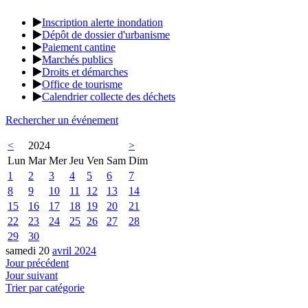
Inscription alerte inondation
Dépôt de dossier d'urbanisme
Paiement cantine
Marchés publics
Droits et démarches
Office de tourisme
Calendrier collecte des déchets
Rechercher un événement
<
2024
>
Lun
Mar
Mer
Jeu
Ven
Sam
Dim
1
2
3
4
5
6
7
8
9
10
11
12
13
14
15
16
17
18
19
20
21
22
23
24
25
26
27
28
29
30
samedi 20
avril 2024
Jour précédent
Jour suivant
Trier par catégorie