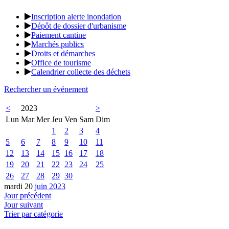
Inscription alerte inondation
Dépôt de dossier d'urbanisme
Paiement cantine
Marchés publics
Droits et démarches
Office de tourisme
Calendrier collecte des déchets
Rechercher un événement
<
2023
>
Lun
Mar
Mer
Jeu
Ven
Sam
Dim
1
2
3
4
5
6
7
8
9
10
11
12
13
14
15
16
17
18
19
20
21
22
23
24
25
26
27
28
29
30
mardi 20
juin 2023
Jour précédent
Jour suivant
Trier par catégorie