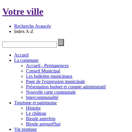
Votre ville
Recherche Avancée
Index A-Z
Accueil
La commune
Accueil - Permanences
Conseil Municipal
Les bulletins municipaux
Page de l'expression municipale
Présentation budget et compte administratif
Nouvelle carte communale
Intercommunalité
Tourisme et patrimoine
Histoire
Le château
Bioule autrefois
Bioule aujourd'hui
Vie pratique