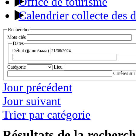
Office de tourisme
Calendrier collecte des 
Rechercher
Mots-clés
Dates
Début (jj/mm/aaaa)
Catégorie
Lieu
Critères sur
Jour précédent
Jour suivant
Trier par catégorie
Résultats de la recherc