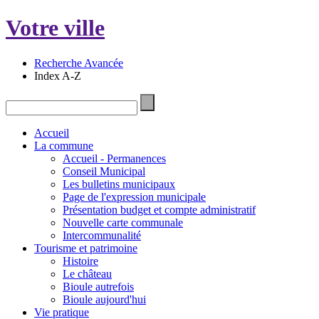
Votre ville
Recherche Avancée
Index A-Z
Accueil
La commune
Accueil - Permanences
Conseil Municipal
Les bulletins municipaux
Page de l'expression municipale
Présentation budget et compte administratif
Nouvelle carte communale
Intercommunalité
Tourisme et patrimoine
Histoire
Le château
Bioule autrefois
Bioule aujourd'hui
Vie pratique