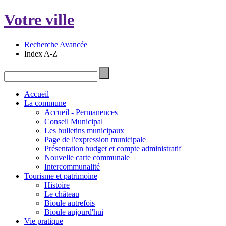
Votre ville
Recherche Avancée
Index A-Z
Accueil
La commune
Accueil - Permanences
Conseil Municipal
Les bulletins municipaux
Page de l'expression municipale
Présentation budget et compte administratif
Nouvelle carte communale
Intercommunalité
Tourisme et patrimoine
Histoire
Le château
Bioule autrefois
Bioule aujourd'hui
Vie pratique