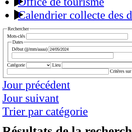
Office de tourisme
Calendrier collecte des 
Rechercher
Mots-clés
Dates
Début (jj/mm/aaaa)
Catégorie
Lieu
Critères sur
Jour précédent
Jour suivant
Trier par catégorie
Résultats de la recherc