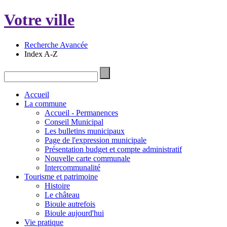
Votre ville
Recherche Avancée
Index A-Z
Accueil
La commune
Accueil - Permanences
Conseil Municipal
Les bulletins municipaux
Page de l'expression municipale
Présentation budget et compte administratif
Nouvelle carte communale
Intercommunalité
Tourisme et patrimoine
Histoire
Le château
Bioule autrefois
Bioule aujourd'hui
Vie pratique