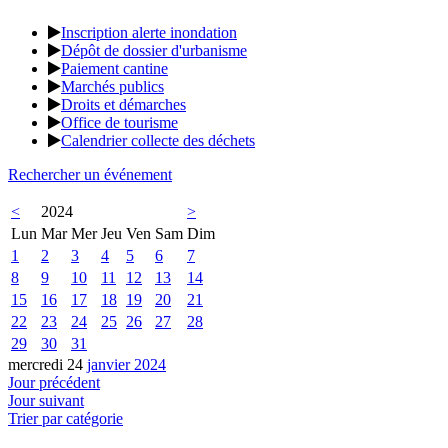
Inscription alerte inondation
Dépôt de dossier d'urbanisme
Paiement cantine
Marchés publics
Droits et démarches
Office de tourisme
Calendrier collecte des déchets
Rechercher un événement
<
2024
>
Lun
Mar
Mer
Jeu
Ven
Sam
Dim
1
2
3
4
5
6
7
8
9
10
11
12
13
14
15
16
17
18
19
20
21
22
23
24
25
26
27
28
29
30
31
mercredi 24
janvier 2024
Jour précédent
Jour suivant
Trier par catégorie