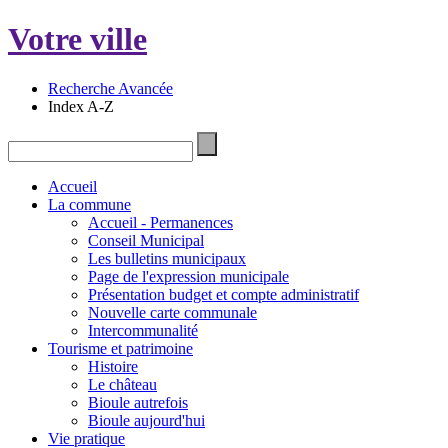
Votre ville
Recherche Avancée
Index A-Z
Accueil
La commune
Accueil - Permanences
Conseil Municipal
Les bulletins municipaux
Page de l'expression municipale
Présentation budget et compte administratif
Nouvelle carte communale
Intercommunalité
Tourisme et patrimoine
Histoire
Le château
Bioule autrefois
Bioule aujourd'hui
Vie pratique