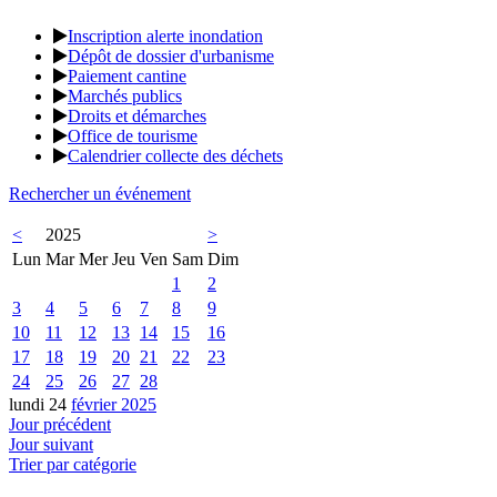
Inscription alerte inondation
Dépôt de dossier d'urbanisme
Paiement cantine
Marchés publics
Droits et démarches
Office de tourisme
Calendrier collecte des déchets
Rechercher un événement
<
2025
>
Lun
Mar
Mer
Jeu
Ven
Sam
Dim
1
2
3
4
5
6
7
8
9
10
11
12
13
14
15
16
17
18
19
20
21
22
23
24
25
26
27
28
lundi 24
février 2025
Jour précédent
Jour suivant
Trier par catégorie