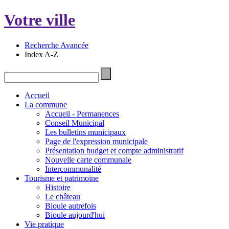
Votre ville
Recherche Avancée
Index A-Z
Accueil
La commune
Accueil - Permanences
Conseil Municipal
Les bulletins municipaux
Page de l'expression municipale
Présentation budget et compte administratif
Nouvelle carte communale
Intercommunalité
Tourisme et patrimoine
Histoire
Le château
Bioule autrefois
Bioule aujourd'hui
Vie pratique