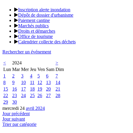
Inscription alerte inondation
Dépôt de dossier d'urbanisme
Paiement cantine
Marchés publics
Droits et démarches
Office de tourisme
Calendrier collecte des déchets
Rechercher un événement
<
2024
>
Lun
Mar
Mer
Jeu
Ven
Sam
Dim
1
2
3
4
5
6
7
8
9
10
11
12
13
14
15
16
17
18
19
20
21
22
23
24
25
26
27
28
29
30
mercredi 24
avril 2024
Jour précédent
Jour suivant
Trier par catégorie