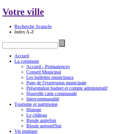
Votre ville
Recherche Avancée
Index A-Z
Accueil
La commune
Accueil - Permanences
Conseil Municipal
Les bulletins municipaux
Page de l'expression municipale
Présentation budget et compte administratif
Nouvelle carte communale
Intercommunalité
Tourisme et patrimoine
Histoire
Le château
Bioule autrefois
Bioule aujourd'hui
Vie pratique