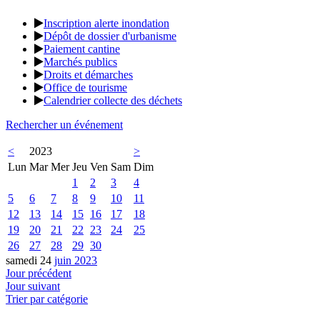
Inscription alerte inondation
Dépôt de dossier d'urbanisme
Paiement cantine
Marchés publics
Droits et démarches
Office de tourisme
Calendrier collecte des déchets
Rechercher un événement
<
2023
>
Lun
Mar
Mer
Jeu
Ven
Sam
Dim
1
2
3
4
5
6
7
8
9
10
11
12
13
14
15
16
17
18
19
20
21
22
23
24
25
26
27
28
29
30
samedi 24
juin 2023
Jour précédent
Jour suivant
Trier par catégorie