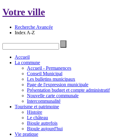
Votre ville
Recherche Avancée
Index A-Z
Accueil
La commune
Accueil - Permanences
Conseil Municipal
Les bulletins municipaux
Page de l'expression municipale
Présentation budget et compte administratif
Nouvelle carte communale
Intercommunalité
Tourisme et patrimoine
Histoire
Le château
Bioule autrefois
Bioule aujourd'hui
Vie pratique