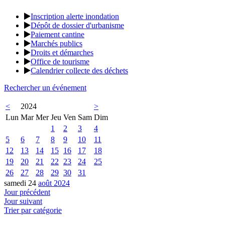
Inscription alerte inondation
Dépôt de dossier d'urbanisme
Paiement cantine
Marchés publics
Droits et démarches
Office de tourisme
Calendrier collecte des déchets
Rechercher un événement
<
2024
>
Lun
Mar
Mer
Jeu
Ven
Sam
Dim
1
2
3
4
5
6
7
8
9
10
11
12
13
14
15
16
17
18
19
20
21
22
23
24
25
26
27
28
29
30
31
samedi 24
août 2024
Jour précédent
Jour suivant
Trier par catégorie