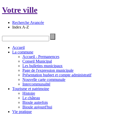
Votre ville
Recherche Avancée
Index A-Z
Accueil
La commune
Accueil - Permanences
Conseil Municipal
Les bulletins municipaux
Page de l'expression municipale
Présentation budget et compte administratif
Nouvelle carte communale
Intercommunalité
Tourisme et patrimoine
Histoire
Le château
Bioule autrefois
Bioule aujourd'hui
Vie pratique