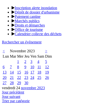
Inscription alerte inondation
Dépôt de dossier d'urbanisme
Paiement cantine
Marchés publics
Droits et démarches
Office de tourisme
Calendrier collecte des déchets
Rechercher un événement
<
Novembre 2023
>
Lun
Mar
Mer
Jeu
Ven
Sam
Dim
1
2
3
4
5
6
7
8
9
10
11
12
13
14
15
16
17
18
19
20
21
22
23
24
25
26
27
28
29
30
vendredi 24
novembre 2023
Jour précédent
Jour suivant
Trier par catégorie