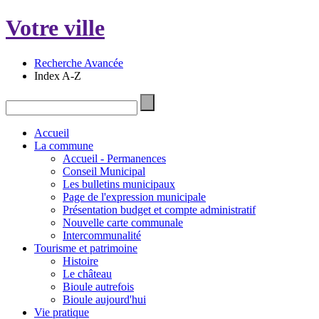
Votre ville
Recherche Avancée
Index A-Z
Accueil
La commune
Accueil - Permanences
Conseil Municipal
Les bulletins municipaux
Page de l'expression municipale
Présentation budget et compte administratif
Nouvelle carte communale
Intercommunalité
Tourisme et patrimoine
Histoire
Le château
Bioule autrefois
Bioule aujourd'hui
Vie pratique