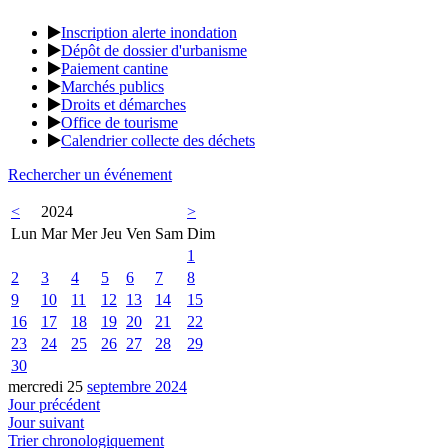
Inscription alerte inondation
Dépôt de dossier d'urbanisme
Paiement cantine
Marchés publics
Droits et démarches
Office de tourisme
Calendrier collecte des déchets
Rechercher un événement
<
2024
>
Lun
Mar
Mer
Jeu
Ven
Sam
Dim
1
2
3
4
5
6
7
8
9
10
11
12
13
14
15
16
17
18
19
20
21
22
23
24
25
26
27
28
29
30
mercredi 25
septembre 2024
Jour précédent
Jour suivant
Trier chronologiquement