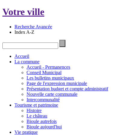
Votre ville
Recherche Avancée
Index A-Z
Accueil
La commune
Accueil - Permanences
Conseil Municipal
Les bulletins municipaux
Page de l'expression municipale
Présentation budget et compte administratif
Nouvelle carte communale
Intercommunalité
Tourisme et patrimoine
Histoire
Le château
Bioule autrefois
Bioule aujourd'hui
Vie pratique