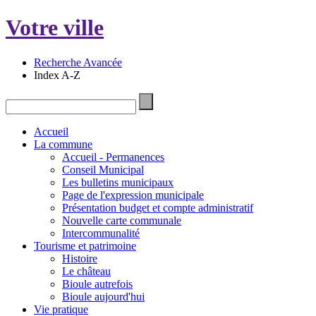
Votre ville
Recherche Avancée
Index A-Z
Accueil
La commune
Accueil - Permanences
Conseil Municipal
Les bulletins municipaux
Page de l'expression municipale
Présentation budget et compte administratif
Nouvelle carte communale
Intercommunalité
Tourisme et patrimoine
Histoire
Le château
Bioule autrefois
Bioule aujourd'hui
Vie pratique