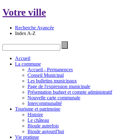
Votre ville
Recherche Avancée
Index A-Z
Accueil
La commune
Accueil - Permanences
Conseil Municipal
Les bulletins municipaux
Page de l'expression municipale
Présentation budget et compte administratif
Nouvelle carte communale
Intercommunalité
Tourisme et patrimoine
Histoire
Le château
Bioule autrefois
Bioule aujourd'hui
Vie pratique