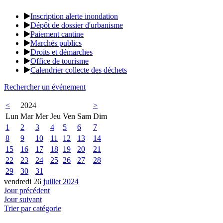
Inscription alerte inondation
Dépôt de dossier d'urbanisme
Paiement cantine
Marchés publics
Droits et démarches
Office de tourisme
Calendrier collecte des déchets
Rechercher un événement
<
2024
>
Lun
Mar
Mer
Jeu
Ven
Sam
Dim
1
2
3
4
5
6
7
8
9
10
11
12
13
14
15
16
17
18
19
20
21
22
23
24
25
26
27
28
29
30
31
vendredi 26
juillet 2024
Jour précédent
Jour suivant
Trier par catégorie