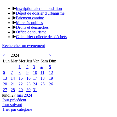
Inscription alerte inondation
Dépôt de dossier d'urbanisme
Paiement cantine
Marchés publics
Droits et démarches
Office de tourisme
Calendrier collecte des déchets
Rechercher un événement
<
2024
>
Lun
Mar
Mer
Jeu
Ven
Sam
Dim
1
2
3
4
5
6
7
8
9
10
11
12
13
14
15
16
17
18
19
20
21
22
23
24
25
26
27
28
29
30
31
lundi 27
mai 2024
Jour précédent
Jour suivant
Trier par catégorie