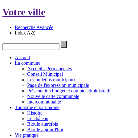
Votre ville
Recherche Avancée
Index A-Z
Accueil
La commune
Accueil - Permanences
Conseil Municipal
Les bulletins municipaux
Page de l'expression municipale
Présentation budget et compte administratif
Nouvelle carte communale
Intercommunalité
Tourisme et patrimoine
Histoire
Le château
Bioule autrefois
Bioule aujourd'hui
Vie pratique