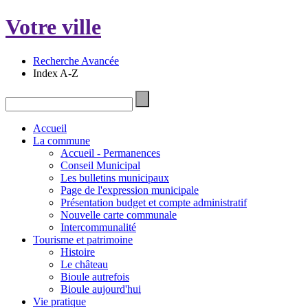
Votre ville
Recherche Avancée
Index A-Z
Accueil
La commune
Accueil - Permanences
Conseil Municipal
Les bulletins municipaux
Page de l'expression municipale
Présentation budget et compte administratif
Nouvelle carte communale
Intercommunalité
Tourisme et patrimoine
Histoire
Le château
Bioule autrefois
Bioule aujourd'hui
Vie pratique