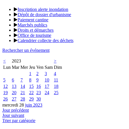
Inscription alerte inondation
Dépôt de dossier d'urbanisme
Paiement cantine
Marchés publics
Droits et démarches
Office de tourisme
Calendrier collecte des déchets
Rechercher un événement
<
2023
>
Lun
Mar
Mer
Jeu
Ven
Sam
Dim
1
2
3
4
5
6
7
8
9
10
11
12
13
14
15
16
17
18
19
20
21
22
23
24
25
26
27
28
29
30
mercredi 28
juin 2023
Jour précédent
Jour suivant
Trier par catégorie