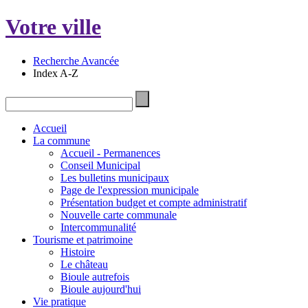
Votre ville
Recherche Avancée
Index A-Z
Accueil
La commune
Accueil - Permanences
Conseil Municipal
Les bulletins municipaux
Page de l'expression municipale
Présentation budget et compte administratif
Nouvelle carte communale
Intercommunalité
Tourisme et patrimoine
Histoire
Le château
Bioule autrefois
Bioule aujourd'hui
Vie pratique