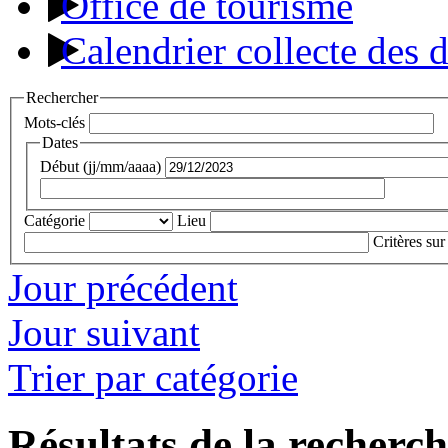
Office de tourisme
Calendrier collecte des 
Rechercher
Mots-clés
Dates
Début (jj/mm/aaaa)
Catégorie
Lieu
Critères sur
Jour précédent
Jour suivant
Trier par catégorie
Résultats de la recherc