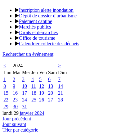
Inscription alerte inondation
Dépôt de dossier d'urbanisme
Paiement cantine
Marchés publics
Droits et démarches
Office de tourisme
Calendrier collecte des déchets
Rechercher un événement
<
2024
>
Lun
Mar
Mer
Jeu
Ven
Sam
Dim
1
2
3
4
5
6
7
8
9
10
11
12
13
14
15
16
17
18
19
20
21
22
23
24
25
26
27
28
29
30
31
lundi 29
janvier 2024
Jour précédent
Jour suivant
Trier par catégorie