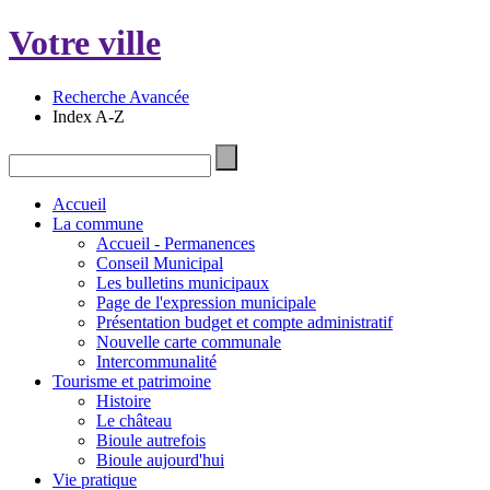
Votre ville
Recherche Avancée
Index A-Z
Accueil
La commune
Accueil - Permanences
Conseil Municipal
Les bulletins municipaux
Page de l'expression municipale
Présentation budget et compte administratif
Nouvelle carte communale
Intercommunalité
Tourisme et patrimoine
Histoire
Le château
Bioule autrefois
Bioule aujourd'hui
Vie pratique