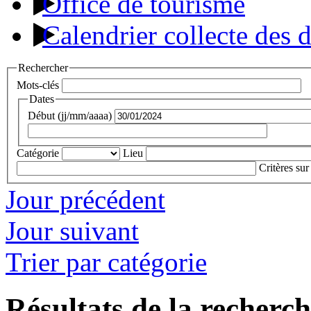
Office de tourisme
Calendrier collecte des 
Rechercher
Mots-clés
Dates
Début (jj/mm/aaaa)
Catégorie
Lieu
Critères sur
Jour précédent
Jour suivant
Trier par catégorie
Résultats de la recherc