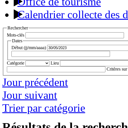
Office de tourisme
Calendrier collecte des 
Rechercher
Mots-clés
Dates
Début (jj/mm/aaaa)
Catégorie
Lieu
Critères sur
Jour précédent
Jour suivant
Trier par catégorie
Résultats de la recherc