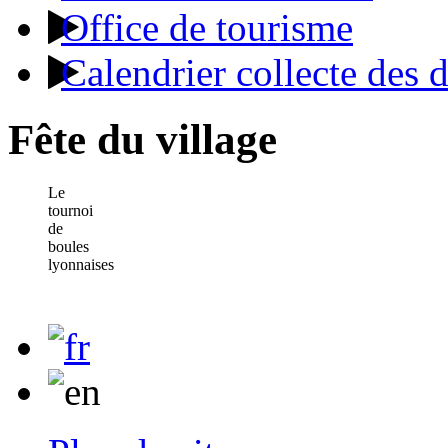
Office de tourisme
Calendrier collecte des 
Fête du village
Le
tournoi
de
boules
lyonnaises