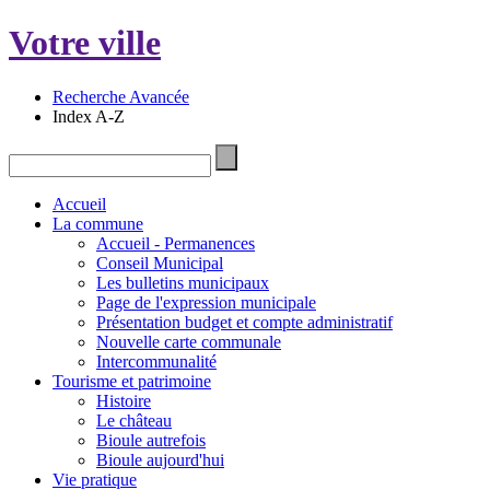
Votre ville
Recherche Avancée
Index A-Z
Accueil
La commune
Accueil - Permanences
Conseil Municipal
Les bulletins municipaux
Page de l'expression municipale
Présentation budget et compte administratif
Nouvelle carte communale
Intercommunalité
Tourisme et patrimoine
Histoire
Le château
Bioule autrefois
Bioule aujourd'hui
Vie pratique