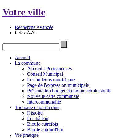
Votre ville
Recherche Avancée
Index A-Z
Accueil
La commune
Accueil - Permanences
Conseil Municipal
Les bulletins municipaux
Page de l'expression municipale
Présentation budget et compte administratif
Nouvelle carte communale
Intercommunalité
Tourisme et patrimoine
Histoire
Le château
Bioule autrefois
Bioule aujourd'hui
Vie pratique