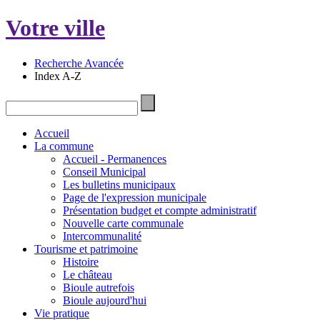
Votre ville
Recherche Avancée
Index A-Z
Accueil
La commune
Accueil - Permanences
Conseil Municipal
Les bulletins municipaux
Page de l'expression municipale
Présentation budget et compte administratif
Nouvelle carte communale
Intercommunalité
Tourisme et patrimoine
Histoire
Le château
Bioule autrefois
Bioule aujourd'hui
Vie pratique