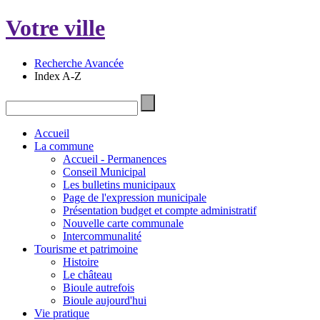
Votre ville
Recherche Avancée
Index A-Z
Accueil
La commune
Accueil - Permanences
Conseil Municipal
Les bulletins municipaux
Page de l'expression municipale
Présentation budget et compte administratif
Nouvelle carte communale
Intercommunalité
Tourisme et patrimoine
Histoire
Le château
Bioule autrefois
Bioule aujourd'hui
Vie pratique