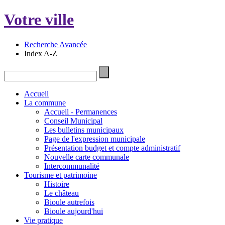
Votre ville
Recherche Avancée
Index A-Z
Accueil
La commune
Accueil - Permanences
Conseil Municipal
Les bulletins municipaux
Page de l'expression municipale
Présentation budget et compte administratif
Nouvelle carte communale
Intercommunalité
Tourisme et patrimoine
Histoire
Le château
Bioule autrefois
Bioule aujourd'hui
Vie pratique