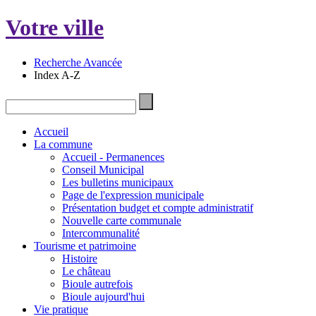
Votre ville
Recherche Avancée
Index A-Z
Accueil
La commune
Accueil - Permanences
Conseil Municipal
Les bulletins municipaux
Page de l'expression municipale
Présentation budget et compte administratif
Nouvelle carte communale
Intercommunalité
Tourisme et patrimoine
Histoire
Le château
Bioule autrefois
Bioule aujourd'hui
Vie pratique