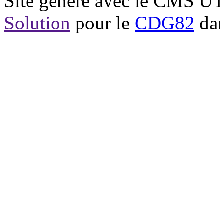
Site généré avec le CMS 
Solution
pour le
CDG82
dan