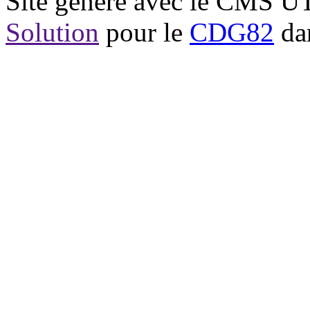
Site généré avec le CMS 
Solution
pour le
CDG82
dan